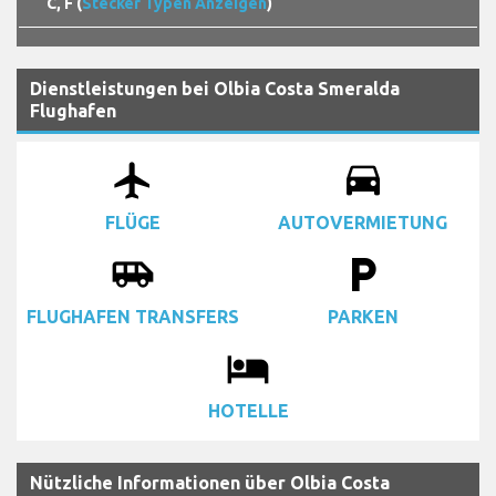
C, F (
Stecker Typen Anzeigen
)
Dienstleistungen bei Olbia Costa Smeralda
Flughafen
airplanemode_active
drive_eta
FLÜGE
AUTOVERMIETUNG
airport_shuttle
local_parking
FLUGHAFEN TRANSFERS
PARKEN
local_hotel
HOTELLE
Nützliche Informationen über Olbia Costa