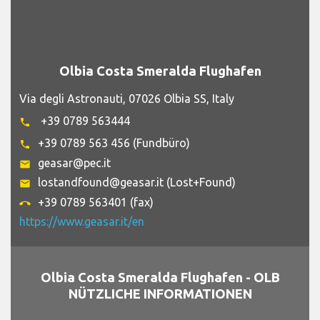
Olbia Costa Smeralda Flughafen
Via degli Astronauti, 07026 Olbia SS, Italy
+39 0789 563444
phone
+39 0789 563 456 (Fundbüro)
phone
geasar@pec.it
email
lostandfound@geasar.it (Lost+Found)
email
+39 0789 563401 (fax)
call_end
https://www.geasar.it/en
Olbia Costa Smeralda Flughafen - OLB
NÜTZLICHE INFORMATIONEN