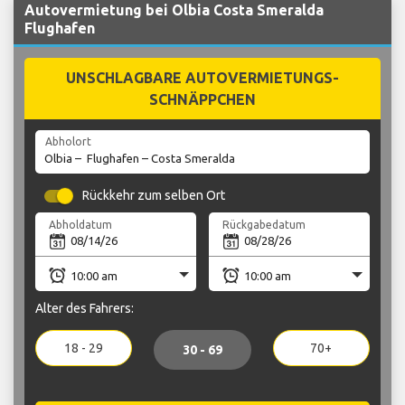
Autovermietung bei Olbia Costa Smeralda
Flughafen
UNSCHLAGBARE AUTOVERMIETUNGS-
SCHNÄPPCHEN
Abholort
Rückkehr zum selben Ort
Abholdatum
Rückgabedatum
Alter des Fahrers:
18 - 29
70+
30 - 69